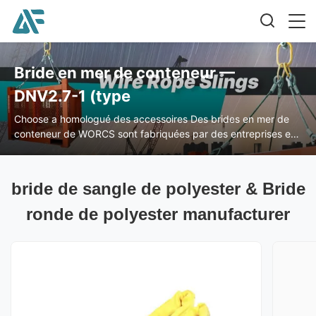
Bride en mer de conteneur —
DNV2.7-1 (type
Choose a homologué des accessoires Des brides en mer de
conteneur de WORCS sont fabriquées par des entreprises et
des anneaux homologués de lettre, des olives en aluminium et
des olives, des câbles métalliques et des dispositifs
d'accrochage en acier.
bride de sangle de polyester & Bride
ronde de polyester manufacturer