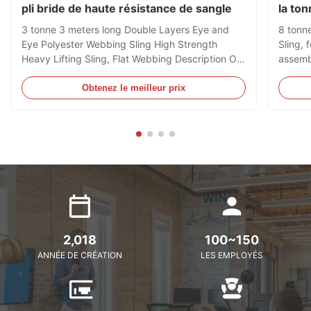
pli bride de haute résistance de sangle
la to
métal
3 tonne 3 meters long Double Layers Eye and
8 tonn
Eye Polyester Webbing Sling High Strength
Sling, 
Heavy Lifting Sling, Flat Webbing Description Our
assembl
Double Layers Eye and Eye Webbing Slings are
Contain
manufactured and supplied in accordance to EN
mainly 
Obtenez le meilleur prix
1492-1:2000, AS 1353.1-1997 or JB/T 8521-
much di
2007 Standards which stipulates ...
only be
2,018
100~150
ANNÉE DE CRÉATION
LES EMPLOYÉS