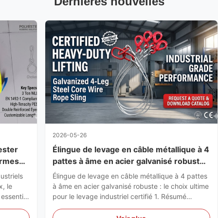
Dernières nouvelles
2026-05-26
ester
Élingue de levage en câble métallique à 4
ormes
pattes à âme en acier galvanisé robuste :
rielles
le choix ultime pour le levage industriel
striels
Élingue de levage en câble métallique à 4 pattes
certifié
, le
à âme en acier galvanisé robuste : le choix ultime
essentiel
pour le levage industriel certifié 1. Résumé
Lorsqu'il s'agit de gréement industriel à haut
g de tissu
risque, une primeÉlingue de câble métalliqueest