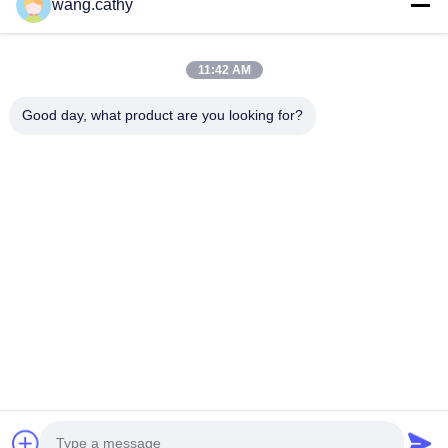
wang.cathy
calage et les...
Liens Rapides
11:42 AM
Maison
Produits
Vidéos
Au Sujet De Nous
Good day, what product are you looking for?
Visite D'usine
Contrôle De Qualité
Contactez-Nous
Nouvelles
Cas
Nous Contacter
+86-21-13802941278
+86-21-61766112
info@anfeng-chain.com
Droit d'auteur © 2021-2026 Shanghai Anfeng Lifting & Rigging LTD.. Tous
droits réservés.