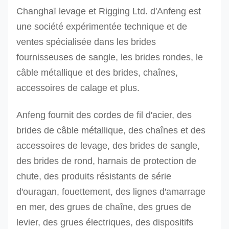
Changhaï levage et Rigging Ltd. d'Anfeng est
300T
500
orange
245
2,5
une société expérimentée technique et de
RES-
ventes spécialisée dans les brides
H-
fournisseuses de sangle, les brides rondes, le
500T
câble métallique et des brides, chaînes,
RES-
accessoires de calage et plus.
H-
800T
Anfeng fournit des cordes de fil d'acier, des
RES-
800
orange
298
2,5
brides de câble métallique, des chaînes et des
H-
1000
orange
332
3,0
accessoires de levage, des brides de sangle,
1000T
2000
orange
470
3,0
des brides de rond, harnais de protection de
RES-
chute, des produits résistants de série
H-
d'ouragan, fouettement, des lignes d'amarrage
2000T
en mer, des grues de chaîne, des grues de
levier, des grues électriques, des dispositifs