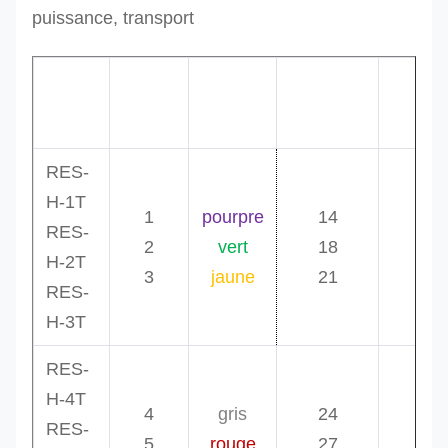
puissance, transport
W.L.L
Diamètre
Min.le
code
Couleur
tonnes
millimètre
m
RES-
H-1T
1
pourpre
14
0,5
RES-
2
vert
18
0,5
H-2T
3
jaune
21
0,5
RES-
H-3T
RES-
H-4T
4
gris
24
0,5
RES-
5
rouge
27
0,5