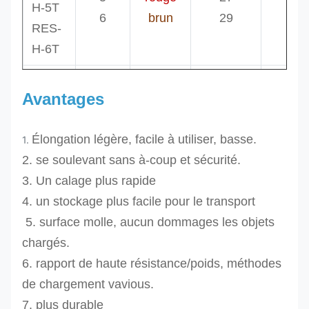
H-5T
6
brun
29
1,0
RES-
H-6T
RES-
Avantages
H-8T
8
bleu
32
1,0
RES-
10
orange
36
2,0
Élongation légère, facile à utiliser, basse.
1.
H-10T
12
orange
39
2,0
2. se soulevant sans à-coup et sécurité.
RES-
3. Un calage plus rapide
H-12T
4. un stockage plus facile pour le transport
RES-
5. surface molle, aucun dommages les objets
H-15T
chargés.
15
orange
44
2,0
RES-
6. rapport de haute résistance/poids, méthodes
20
orange
52
2,0
H-20T
de chargement vavious.
30
orange
64
2,0
RES-
7. plus durable