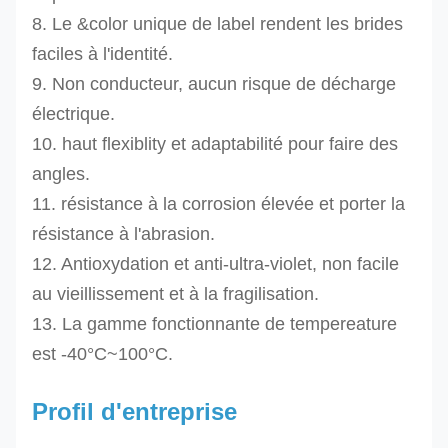
H-30T
8. Le &color unique de label rendent les brides
faciles à l'identité.
RES-
9. Non conducteur, aucun risque de décharge
H-50T
électrique.
RES-
50
orange
84
2,0
10. haut flexiblity et adaptabilité pour faire des
H-
100
orange
120
2,0
angles.
100T
200
orange
140
2,0
11. résistance à la corrosion élevée et porter la
RES-
résistance à l'abrasion.
H-
12. Antioxydation et anti-ultra-violet, non facile
200T
au vieillissement et à la fragilisation.
RES-
13. La gamme fonctionnante de tempereature
H-
est -40°C~100°C.
250T
Profil d'entreprise
RES-
250
orange
175
2,0
H-
300
orange
196
2,0