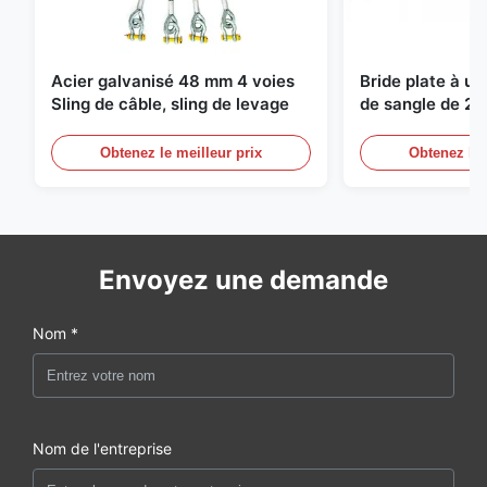
Acier galvanisé 48 mm 4 voies
Bride plate à u
Sling de câble, sling de levage
de sangle de 2 
de levage sans f
Obtenez le meilleur prix
Obtenez le 
Envoyez une demande
Nom *
Nom de l'entreprise