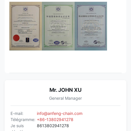
Mr. JOHN XU
General Manager
E-mail:
info@anfeng-chain.com
Télégramme:
+86-13802941278
Je suis
8613802941278