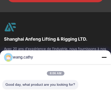
Shanghai Anfeng Lifting & Rigging LTD.
Avec 20 ans d'expérience de l'industrie, nous fournissons à nos
clients les produits de la meilleure qualité de levage et de
wang.cathy
calage et les...
Liens Rapides
8:06 AM
Maison
Produits
Vidéos
Au Sujet De Nous
Good day, what product are you looking for?
Visite D'usine
Contrôle De Qualité
Contactez-Nous
Nouvelles
Cas