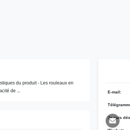
stiques du produit - Les rouleaux en
cité de ...
E-mail:
Télégramm
Je suis dés