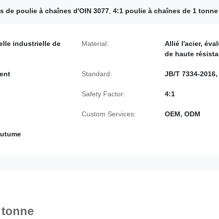
s de poulie à chaînes d'OIN 3077
,
4:1 poulie à chaînes de 1 tonne
lle industrielle de
Material:
Allié l'acier, éva
de haute résist
ent
Standard:
JB/T 7334-2016,
Safety Factor:
4:1
Custom Services:
OEM, ODM
coutume
 tonne