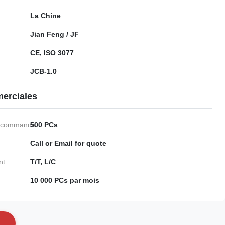
La Chine
Jian Feng / JF
CE, ISO 3077
JCB-1.0
erciales
e commande:
500 PCs
Call or Email for quote
nt:
T/T, L/C
10 000 PCs par mois