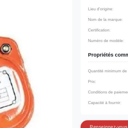
Lieu d'origine:
Nom de la marque:
Certification:
Numéro de modèle:
Propriétés comm
Quantité minimum d
Prix:
Conditions de paieme
Capacité à fournir:
R
e
n
s
e
i
g
n
e
z
-
v
o
u
s