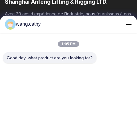
Shanghai Anfeng Lifting & Rigging LTD.
Avec 20 ans d'expérience de l'industrie, nous fournissons à nos
clients les produits de la meilleure qualité de levage et de
wang.cathy
calage et les...
Liens Rapides
1:05 PM
Maison
Produits
Vidéos
Au Sujet De Nous
Good day, what product are you looking for?
Visite D'usine
Contrôle De Qualité
Contactez-Nous
Nouvelles
Cas
Nous Contacter
0086-21-13802941278
0086-21-61766112
info@anfeng-chain.com