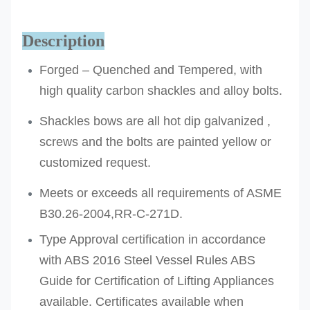
JB-
3.25
27.0
19.0
60.0
16.
Description
3.25
5/8
Forged – Quenched and Tempered, with
JB-
4.75
31.8
22.1
71.0
19.
high quality carbon shackles and alloy bolts.
4.75
3/4
Shackles bows are all hot dip galvanized ,
JB-
6.5
36.6
25.1
84.0
22.
screws and the bolts are painted yellow or
6.50
7/8
customized request.
JB-
8.50
42.9
28.5
95.0
25.
8.50
1/1
Meets or exceeds all requirements of ASME
B30.26-2004,RR-C-271D.
JB-
9.5
46.0
31.7
108.0
28.
Type Approval certification in accordance
9.50
1-1/8
with ABS 2016 Steel Vessel Rules ABS
JB-
1-1/4
12.00
51.5
35.1
119.0
32.
Guide for Certification of Lifting Appliances
12.0
available. Certificates available when