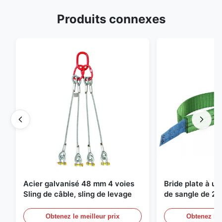
Produits connexes
Acier galvanisé 48 mm 4 voies
Bride plate à u
Sling de câble, sling de levage
de sangle de 2 
de levage sans f
Obtenez le meilleur prix
Obtenez le 