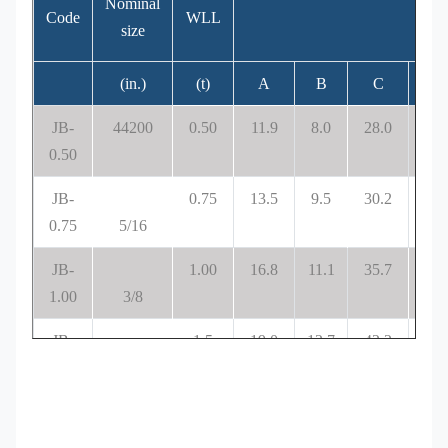
Nominal
Code
WLL
size
(in.)
(t)
A
B
C
D
JB-
44200
0.50
11.9
8.0
28.0
6.4
0.50
JB-
0.75
13.5
9.5
30.2
7.9
0.75
5/16
JB-
1.00
16.8
11.1
35.7
9.7
1.00
3/8
JB-
1.5
19.0
12.7
42.2
11.
1.50
7/16
JB-
2.00
20.6
16.0
47.2
12.
2.00
1/2