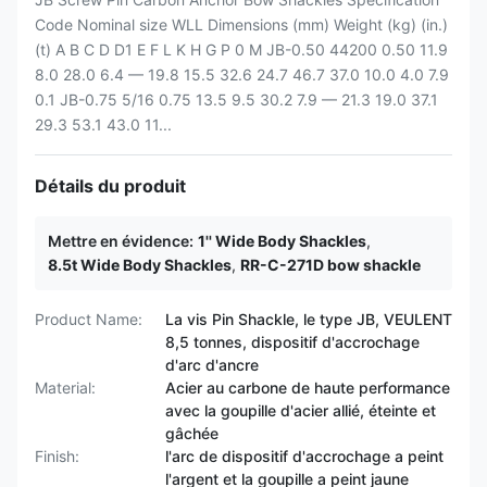
Code Nominal size WLL Dimensions (mm) Weight (kg) (in.)
(t) A B C D D1 E F L K H G P 0 M JB-0.50 44200 0.50 11.9
8.0 28.0 6.4 — 19.8 15.5 32.6 24.7 46.7 37.0 10.0 4.0 7.9
0.1 JB-0.75 5/16 0.75 13.5 9.5 30.2 7.9 — 21.3 19.0 37.1
29.3 53.1 43.0 11...
Détails du produit
Mettre en évidence:
1'' Wide Body Shackles
,
8.5t Wide Body Shackles
,
RR-C-271D bow shackle
Product Name:
La vis Pin Shackle, le type JB, VEULENT
8,5 tonnes, dispositif d'accrochage
d'arc d'ancre
Material:
Acier au carbone de haute performance
avec la goupille d'acier allié, éteinte et
gâchée
Finish:
l'arc de dispositif d'accrochage a peint
l'argent et la goupille a peint jaune