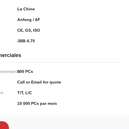
La Chine
Anfeng / AF
CE, GS, ISO
JBB-4.75
erciales
e commande:
500 PCs
Call or Email for quote
nt:
T/T, L/C
10 000 PCs par mois