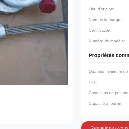
Lieu d'origine:
Nom de la marque:
Certification:
Numéro de modèle:
Propriétés comm
Quantité minimum d
Prix:
Conditions de paieme
Capacité à fournir:
R
e
n
s
e
i
g
n
e
z
-
v
o
u
s