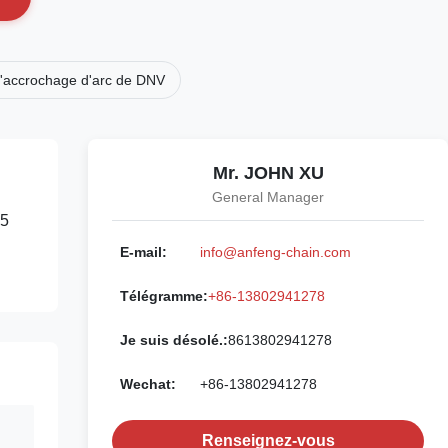
 d'accrochage d'arc de DNV
Mr. JOHN XU
General Manager
75
E-mail:
info@anfeng-chain.com
Télégramme:
+86-13802941278
Je suis désolé.:
8613802941278
Wechat:
+86-13802941278
Renseignez-vous