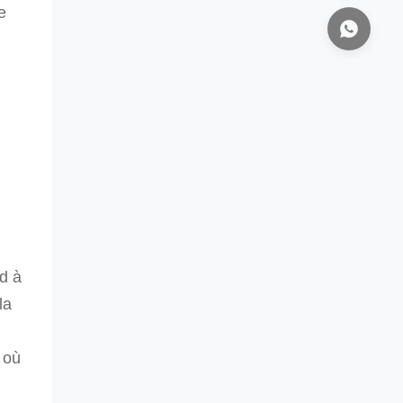
e
d à
la
 où