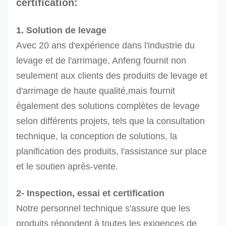
certification:
Ressources
pour la
1. Solution de levage
mise en
Avec 20 ans d'expérience dans l'industrie du
œuvre
levage et de l'arrimage, Anfeng fournit non
Ressources
50
orange
119
seulement aux clients des produits de levage et
pour la
100
orange
140
d'arrimage de haute qualité,mais fournit
mise en
300
orange
280
également des solutions complètes de levage
œuvre
selon différents projets, tels que la consultation
Résistance
technique, la conception de solutions, la
à la
planification des produits, l'assistance sur place
corrosion
et le soutien après-vente.
Ressources
2- Inspection, essai et certification
pour la
Notre personnel technique s'assure que les
mise en
produits répondent à toutes les exigences de