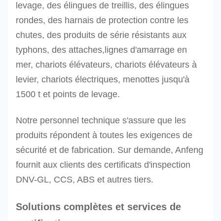
à la
levage, des élingues de treillis, des élingues
corrosion
rondes, des harnais de protection contre les
chutes, des produits de série résistants aux
Ressources
typhons, des attaches,lignes d'amarrage en
pour la
mer, chariots élévateurs, chariots élévateurs à
mise en
levier, chariots électriques, menottes jusqu'à
œuvre
1500 t et points de levage.
Ressources
15
orange
60
pour la
Notre personnel technique s'assure que les
20
orange
70
gestion des
produits répondent à toutes les exigences de
30
orange
86
déchets
sécurité et de fabrication. Sur demande, Anfeng
Ressources
fournit aux clients des certificats d'inspection
pour la
DNV-GL, CCS, ABS et autres tiers.
mise en
œuvre
Solutions complètes et services de