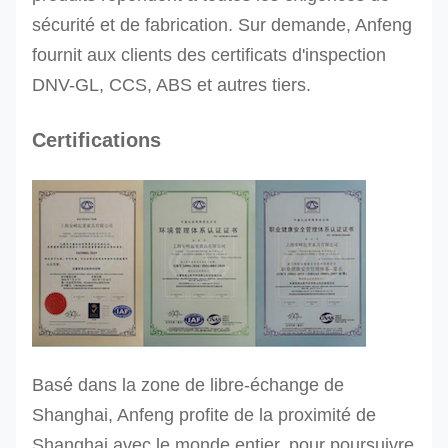
œuvre
sécurité et de fabrication. Sur demande, Anfeng
Ressources
500
orange
350
fournit aux clients des certificats d'inspection
pour la
800
orange
426
DNV-GL, CCS, ABS et autres tiers.
mise en
1000
orange
476
œuvre
Certifications
Ressources
pour la
mise en
œuvre
D'autres tailles peuvent être produites sur deman
Basé dans la zone de libre-échange de
Shanghai,
Anfeng profite de la proximité de
Shanghai avec le monde entier, pour poursuivre