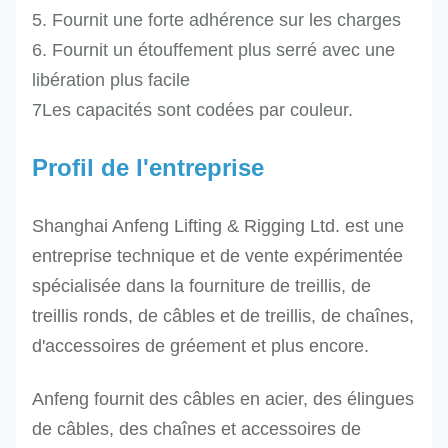
couleur
mise en
6
38
5. Fournit une forte adhérence sur les charges
brune
œuvre
6. Fournit un étouffement plus serré avec une
Résistance
libération plus facile
à la
7Les capacités sont codées par couleur.
corrosion
Profil de l'entreprise
Ressources
pour la
Shanghai Anfeng Lifting & Rigging Ltd. est une
mise en
entreprise technique et de vente expérimentée
œuvre
spécialisée dans la fourniture de treillis, de
Ressources
8
bleu
43
treillis ronds, de câbles et de treillis, de chaînes,
pour la
10
orange
48
d'accessoires de gréement et plus encore.
mise en
12
orange
53
œuvre
Anfeng fournit des câbles en acier, des élingues
Résistance
de câbles, des chaînes et accessoires de