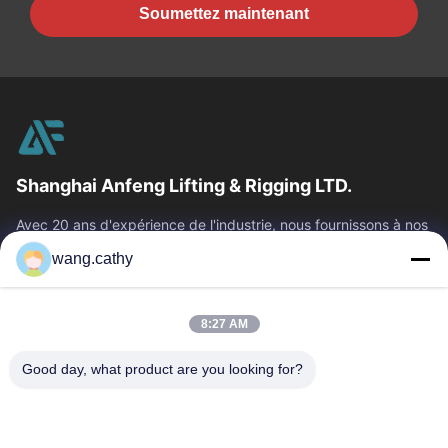
Soumettez maintenant
Shanghai Anfeng Lifting & Rigging LTD.
Avec 20 ans d'expérience de l'industrie, nous fournissons à nos
clients les produits de la meilleure qualité de levage et de
wang.cathy
calage et les...
Liens Rapides
8:27 AM
Maison
Produits
Vidéos
Au Sujet De Nous
Good day, what product are you looking for?
Visite D'usine
Contrôle De Qualité
Contactez-Nous
Nouvelles