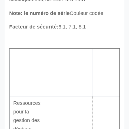
Note: le numéro de série
Couleur codée
Facteur de sécurité:
6:1, 7:1, 8:1
Je ne
M
sais
Diamètre
code
Couleur
- 
pas.
mm
pr
tonnes
Ressources
pour la
gestion des