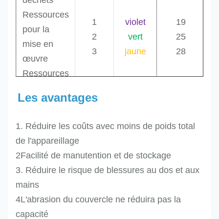
déchets
Ressources
1
violet
19
pour la
2
vert
25
mise en
3
jaune
28
œuvre
Ressources
pour la
Les avantages
mise en
œuvre
1. Réduire les coûts avec moins de poids total
Ressources
de l'appareillage
pour la
2Facilité de manutention et de stockage
mise en
3. Réduire le risque de blessures au dos et aux
œuvre
mains
gris
Ressources
4
32
4L'abrasion du couvercle ne réduira pas la
rouge
pour la
5
36
capacité