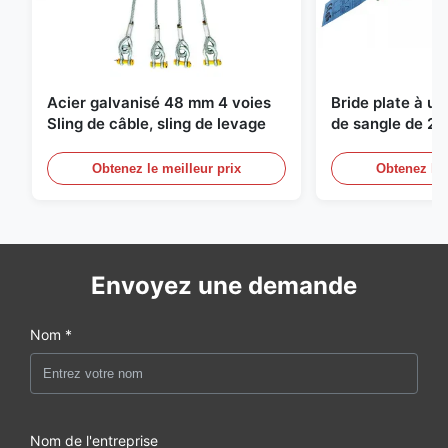
Acier galvanisé 48 mm 4 voies
Bride plate à u
Sling de câble, sling de levage
de sangle de 2 
de levage sans f
Obtenez le meilleur prix
Obtenez le 
Envoyez une demande
Nom *
Nom de l'entreprise