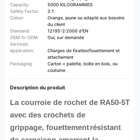
Capacity:
5000 KILOGRAMMES
Safety Factor:
2:1
Colour:
Orange, jaune ou adapté aux besoins
du client
Standard:
12195-2:2000 d'EN
OEM Or ODM
Oui, sur demande
Services:
Application:
Charges de fixation/fouettement et
attachement
Packaging:
Carton + palette, boîte en bois, ou
coutume
Description du produit
La courroie de rochet de RA50-5T
avec des crochets de
grippage,
fouettement
résistant
de cargaison
amarrent la