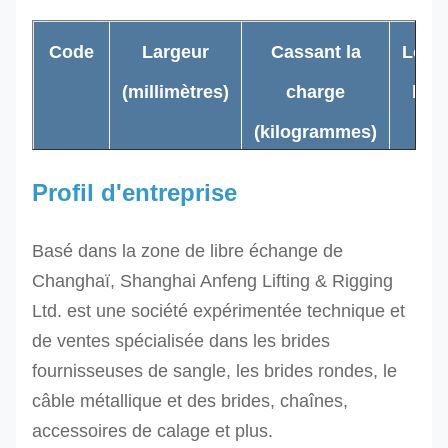
Code
Largeur
Cassant la
Long
(millimètres)
charge
laté
(
kilogrammes
)
fixe
(
Profil d'entreprise
RA50-
50
3000
0,5
Basé dans la zone de libre échange de
3T
Changhaï, Shanghai Anfeng Lifting & Rigging
Ltd. est une société expérimentée technique et
RA50-
de ventes spécialisée dans les brides
50
4000
0,5
4T
fournisseuses de sangle, les brides rondes, le
câble métallique et des brides, chaînes,
RA50-
accessoires de calage et plus.
50
5000
0,5