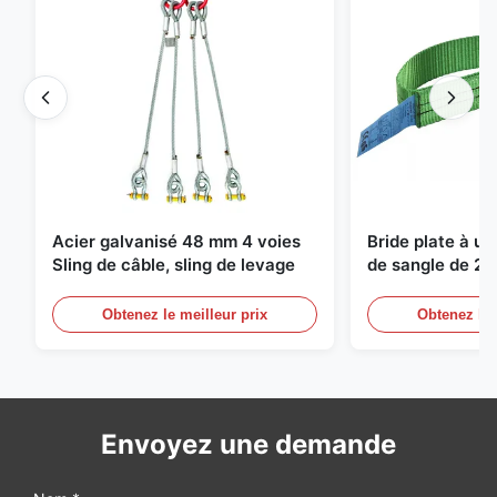
Acier galvanisé 48 mm 4 voies
Bride plate à u
Sling de câble, sling de levage
de sangle de 2 
de levage sans f
Obtenez le meilleur prix
Obtenez le 
Envoyez une demande