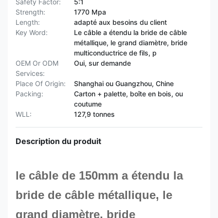
Safety Factor:
5:1
Strength:
1770 Mpa
Length:
adapté aux besoins du client
Key Word:
Le câble a étendu la bride de câble
métallique, le grand diamètre, bride
multiconductrice de fils, p
OEM Or ODM
Oui, sur demande
Services:
Place Of Origin:
Shanghai ou Guangzhou, Chine
Packing:
Carton + palette, boîte en bois, ou
coutume
WLL:
127,9 tonnes
Description du produit
le câble de 150mm a étendu la
bride de câble métallique, le
grand diamètre, bride