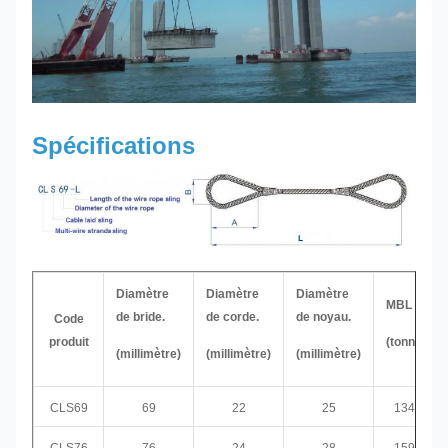
Spécifications
Diamètre
Diamètre
Diamètre
MBL
de bride.
de corde.
de noyau.
Code
produit
(tonnes)
(millimètre)
(millimètre)
(millimètre)
CLS69
69
22
25
134,3
CLS76
76
24
28
159,9