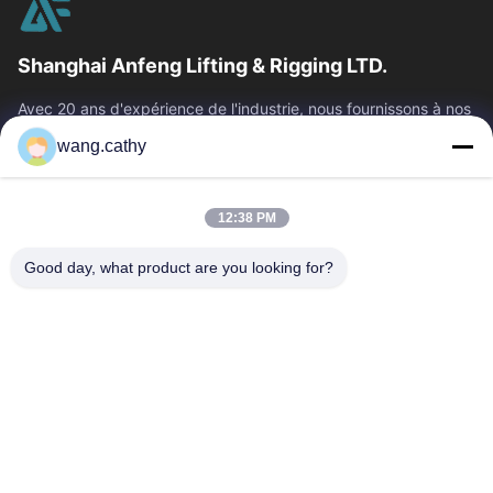
Shanghai Anfeng Lifting & Rigging LTD.
Avec 20 ans d'expérience de l'industrie, nous fournissons à nos
clients les produits de la meilleure qualité de levage et de
wang.cathy
calage et les...
Liens Rapides
12:38 PM
Maison
Produits
Vidéos
Au Sujet De Nous
Good day, what product are you looking for?
Visite D'usine
Contrôle De Qualité
Contactez-Nous
Nouvelles
Cas
Nous Contacter
0086-21-13802941278
0086-21-61766112