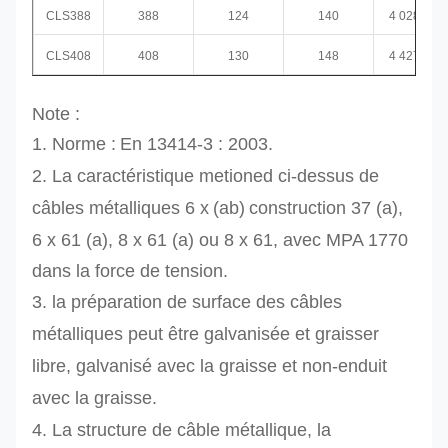
CLS388
388
124
140
4 028,3
CLS408
408
130
148
4 427,5
Note :
1.
Norme :
En 13414-3 : 2003
.
2. La caractéristique metioned ci-dessus de
câbles métalliques
6 x
(ab)
construction 37 (a),
6 x 61 (a), 8
x 61 (a) ou 8 x 61
, avec MPA 1770
dans la force de tension.
3.
la préparation de surface des câbles
métalliques peut être galvanisée et graisser
libre, galvanisé avec la graisse et non-enduit
avec la graisse.
4.
La structure de câble métallique, la