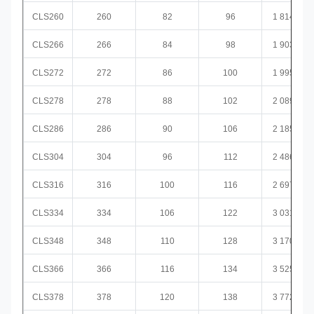
CLS260
260
82
96
1 814,0
CLS266
266
84
98
1 903,6
CLS272
272
86
100
1 995,3
CLS278
278
88
102
2 089,2
CLS286
286
90
106
2 185,2
CLS304
304
96
112
2 486,3
CLS316
316
100
116
2 697,8
CLS334
334
106
122
3 031,3
CLS348
348
110
128
3 170,0
CLS366
366
116
134
3 525,3
CLS378
378
120
138
3 772,6