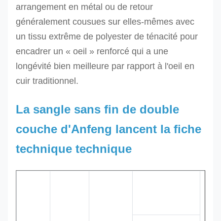
arrangement en métal ou de retour
généralement cousues sur elles-mêmes avec
un tissu extrême de polyester de ténacité pour
encadrer un « oeil » renforcé qui a une
longévité bien meilleure par rapport à l'oeil en
cuir traditionnel.
La sangle sans fin de double
couche d'Anfeng lancent la fiche
technique technique
Largeur
approximative
code
W.L.L
Couleur
Min