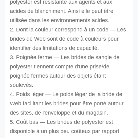
8T
polyester est résistante aux agents et aux
8,0
gris
100 120 120
DES-
acides de blanchiment. Ainsi elle peut être
10,0
rouge
125 150 150
10T
utilisée dans les environnements acides.
12,0
brun
150 180 200
DES-
2. Dont la couleur correspond à un code — Les
12T
brides de Web sont de code à couleurs pour
identifier des limitations de capacité.
DES-
3. Poignée ferme — Les brides de sangle de
16T
polyester tiennent compte d'une prise/de
16,0
bleu
200 240 240
DES-
poignée fermes autour des objets étant
20,0
orange
250 300 -
20T
soulevés.
24,0
orange
300 - -
DES-
4. Poids léger — Le poids léger de la bride de
24T
Web facilitant les brides pour être porté autour
des sites, de l'enveloppe et du magasin.
D'autres tailles peuvent être produites sur deman
5. Coût bas — Les brides de polyester est
disponible à un plus peu coûteux par rapport