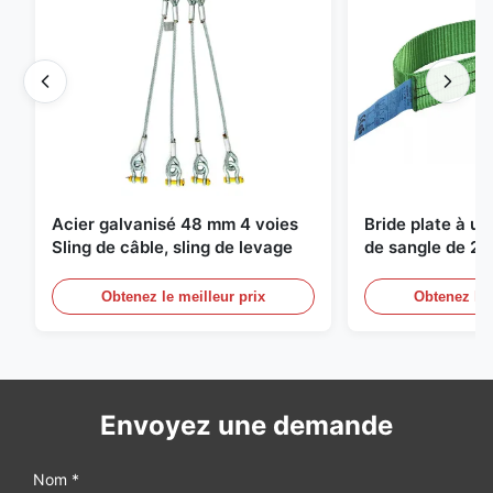
Acier galvanisé 48 mm 4 voies
Bride plate à u
Sling de câble, sling de levage
de sangle de 2 
de levage sans f
Obtenez le meilleur prix
Obtenez le 
Envoyez une demande
Nom *