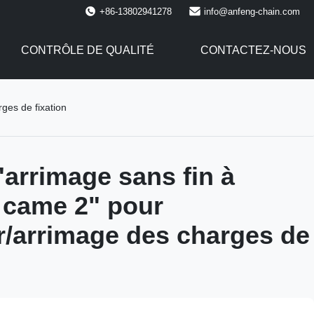
+86-13802941278
info@anfeng-chain.com
CONTRÔLE DE QUALITÉ
CONTACTEZ-NOUS
ges de fixation
'arrimage sans fin à
 came 2" pour
r/arrimage des charges de