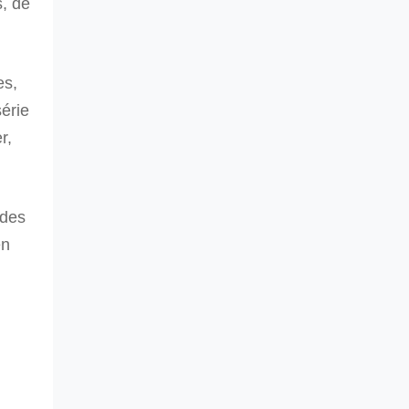
s, de
es,
série
r,
 des
en