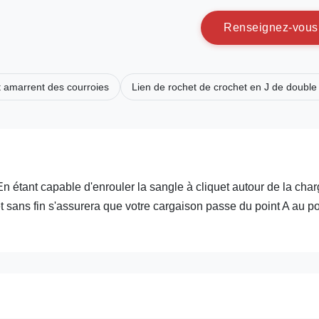
R
e
n
s
e
i
g
n
e
z
-
v
o
u
s
t amarrent des courroies
Lien de rochet de crochet en J de double 
n étant capable d'enrouler la sangle à cliquet autour de la char
et sans fin s'assurera que votre cargaison passe du point A au po