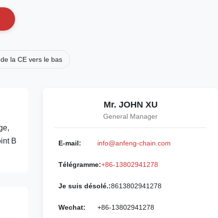
de la CE vers le bas
Mr. JOHN XU
General Manager
ge,
int B
E-mail:
info@anfeng-chain.com
Télégramme:
+86-13802941278
Je suis désolé.:
8613802941278
Wechat:
+86-13802941278