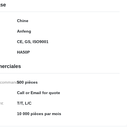
ase
Chine
Anfeng
CE, GS, ISO9001
HA50P
erciales
e commande:
500 pièces
Call or Email for quote
nt:
T/T, L/C
10 000 pièces par mois