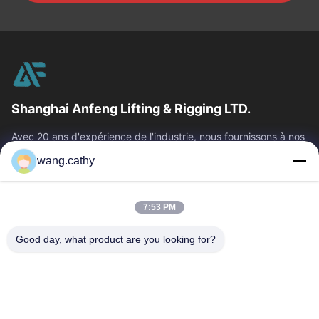
Shanghai Anfeng Lifting & Rigging LTD.
Avec 20 ans d'expérience de l'industrie, nous fournissons à nos
clients les produits de la meilleure qualité de levage et de
wang.cathy
calage et les...
Liens Rapides
7:53 PM
Maison
Produits
Vidéos
Au Sujet De Nous
Good day, what product are you looking for?
Visite D'usine
Contrôle De Qualité
Contactez-Nous
Nouvelles
Cas
Nous Contacter