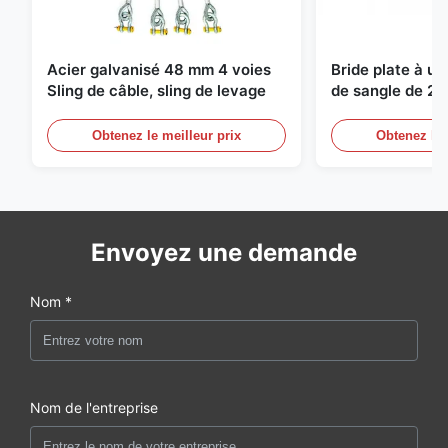
Acier galvanisé 48 mm 4 voies
Bride plate à u
Sling de câble, sling de levage
de sangle de 2 
de levage sans f
Obtenez le meilleur prix
Obtenez le 
Envoyez une demande
Nom *
Nom de l'entreprise