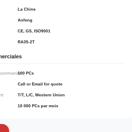
La Chine
Anfeng
CE, GS, ISO9001
RA35-2T
erciales
e commande:
100 PCs
Call or Email for quote
nt:
T/T, L/C, Western Union
10 000 PCs par mois