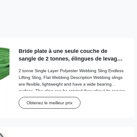
Bride plate à une seule couche de
sangle de 2 tonnes, élingues de levage
sans fin vertes
2 tonne Single Layer Polyester Webbing Sling Endless
Lifting Sling, Flat Webbing Description Webbing slings
are flexible, lightweight and have a wide bearing
surface. The sling can be rotated throughout its service
life to minimise wear and avoid repetitive use damage.
Obtenez le meilleur prix
Our polyester webbing slings can be manufactured
and supplied in the standard web sling format:
Endless, Single layer, Double layers, or to a custom
design. In order to guard the webbing from
unnecessary wear