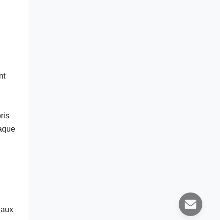
nt
ris
haque
naux