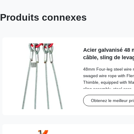
Produits connexes
Acier galvanisé 48 
câble, sling de leva
48mm Four-leg steel wire ro
swaged wire rope with Fle
Thimble, equipped with Mas
sling assembly, steel core,
Product Description A Four
Obtenez le meilleur pri
Assembly contains four Sof
are equipped with a thimbl
ferrule. Having thimbles a
structural support. This lif
range of applications