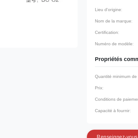
Lieu d'origine:
Nom de la marque:
Certification:
Numéro de modèle:
Propriétés comm
Quantité minimum d
Prix:
Conditions de paieme
Capacité à fournir:
R
e
n
s
e
i
g
n
e
z
-
v
o
u
s