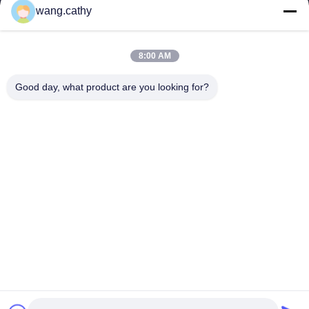
clients les produits de la meilleure qualité de levage et de
wang.cathy
calage et les...
Liens Rapides
8:00 AM
Maison
Produits
Vidéos
Au Sujet De Nous
Good day, what product are you looking for?
Visite D'usine
Contrôle De Qualité
Contactez-Nous
Nouvelles
Cas
Nous Contacter
0086-21-13802941278
0086-21-61766112
info@anfeng-chain.com
Droit d'auteur © 2021-2026 Shanghai Anfeng Lifting & Rigging LTD.. Tous
droits réservés.