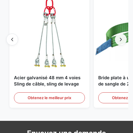
Acier galvanisé 48 mm 4 voies
Bride plate à u
Sling de câble, sling de levage
de sangle de 2 
de levage sans f
Obtenez le meilleur prix
Obtenez le 