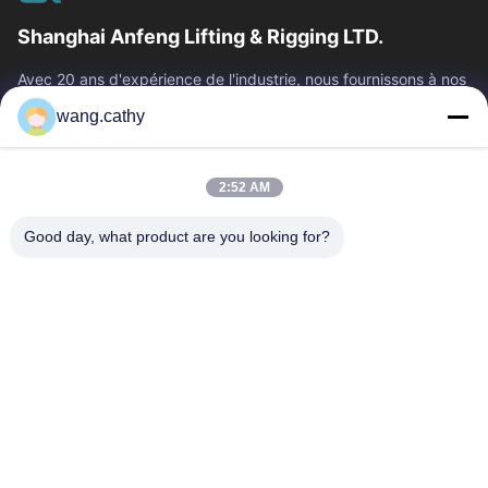
Shanghai Anfeng Lifting & Rigging LTD.
Avec 20 ans d'expérience de l'industrie, nous fournissons à nos
clients les produits de la meilleure qualité de levage et de
wang.cathy
calage et les...
Liens Rapides
2:52 AM
Maison
Produits
Vidéos
Au Sujet De Nous
Good day, what product are you looking for?
Visite D'usine
Contrôle De Qualité
Contactez-Nous
Nouvelles
Cas
Nous Contacter
0086-21-13802941278
0086-21-61766112
info@anfeng-chain.com