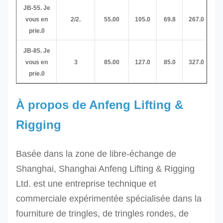
JB-55. Je
vous en
2/2.
55.00
105.0
69.8
267.0
69
prie.0
JB-85. Je
vous en
3
85.00
127.0
85.0
327.0
79
prie.0
À propos de Anfeng Lifting &
Rigging
Basée dans la zone de libre-échange de
Shanghai, Shanghai Anfeng Lifting & Rigging
Ltd. est une entreprise technique et
commerciale expérimentée spécialisée dans la
fourniture de tringles, de tringles rondes, de