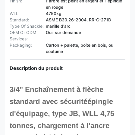
Finish:
l' arbre est peint en argent et l' épingle
en rouge
WLL:
4750kg
Standard:
ASME B30.26-2004, RR-C-271D
Type Of Shackle:
manille d'arc
OEM Or ODM
Oui, sur demande
Services:
Packaging:
Carton + palette, boîte en bois, ou
coutume
Description du produit
3/4" Enchaînement à flèche
standard avec sécurité
épingle
d'équipage
, type JB, WLL 4,75
tonnes, chargement à l'ancre