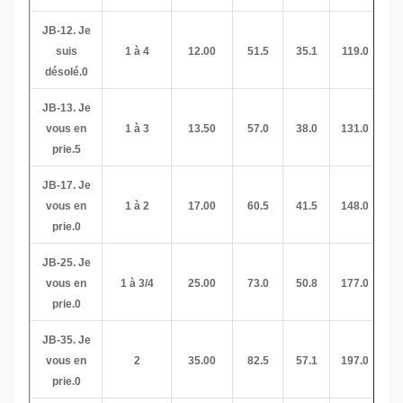
JB-12. Je
suis
1 à 4
12.00
51.5
35.1
119.0
32
désolé.0
JB-13. Je
vous en
1 à 3
13.50
57.0
38.0
131.0
35
prie.5
JB-17. Je
vous en
1 à 2
17.00
60.5
41.5
148.0
38
prie.0
JB-25. Je
vous en
1 à 3/4
25.00
73.0
50.8
177.0
45
prie.0
JB-35. Je
vous en
2
35.00
82.5
57.1
197.0
51
prie.0