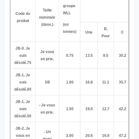
groupe
Taille
WLL
Code du
nominale
produit
(dans.)
(en
B.
tonnes)
Une
C
Pour
JB-0. Je
Je vous
suis
0.75
13.5
9.5
30.2
7
en prie.
désolé.75
JB-1. Je
suis
3/8
1.00
16.8
11.1
35.7
9
désolé.00
JB-1. Je
- Je vous
suis
1.50
19.0
12.7
42.2
11
en prie.
désolé.50
JB-2. Je
- Un
vous en
2.00
20.6
16.0
47.2
12
demi