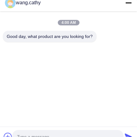
wang.cathy
calage et les...
Liens Rapides
4:00 AM
Maison
Produits
Vidéos
Au Sujet De Nous
Good day, what product are you looking for?
Visite D'usine
Contrôle De Qualité
Contactez-Nous
Nouvelles
Cas
Nous Contacter
0086-21-13802941278
0086-21-61766112
info@anfeng-chain.com
Droit d'auteur © 2021-2026 Shanghai Anfeng Lifting & Rigging LTD.. Tous
droits réservés.