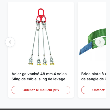
Acier galvanisé 48 mm 4 voies
Bride plate à u
Sling de câble, sling de levage
de sangle de 2 
de levage sans f
Obtenez le meilleur prix
Obtenez le 