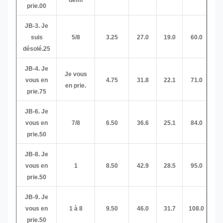
prie.00
JB-3. Je
suis
5/8
3.25
27.0
19.0
60.0
16
désolé.25
JB-4. Je
Je vous
vous en
4.75
31.8
22.1
71.0
19
en prie.
prie.75
JB-6. Je
vous en
7/8
6.50
36.6
25.1
84.0
22
prie.50
JB-8. Je
vous en
1
8.50
42.9
28.5
95.0
25
prie.50
JB-9. Je
vous en
1 à 8
9.50
46.0
31.7
108.0
28
prie.50