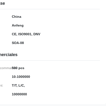
ase
China
Anfeng
CE, ISO9001, DNV
SOA-08
erciales
e commande:
500 pcs
10-1000000
nt:
T/T, L/C,
10000000