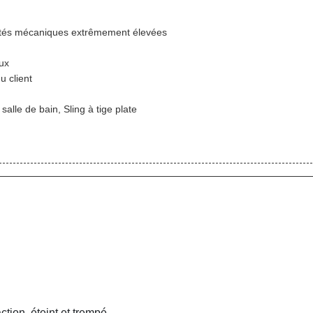
iétés mécaniques extrêmement élevées
aux
u client
salle de bain, Sling à tige plate
ction, éteint et trempé