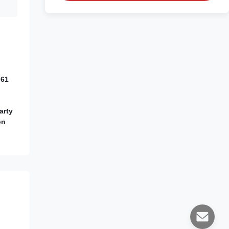
 61
arty
on