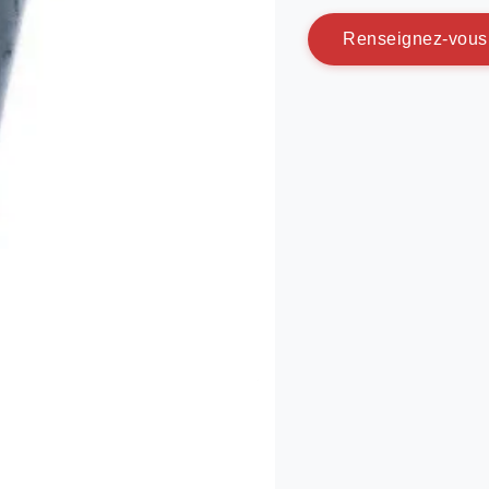
R
e
n
s
e
i
g
n
e
z
-
v
o
u
s