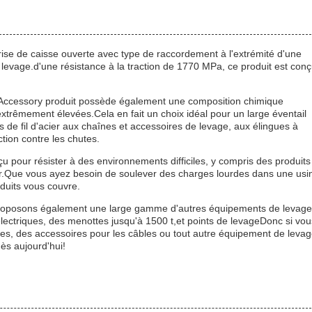
ise de caisse ouverte avec type de raccordement à l'extrémité d'une
e levage.d'une résistance à la traction de 1770 MPa, ce produit est con
d Accessory produit possède également une composition chimique
xtrêmement élevées.Cela en fait un choix idéal pour un large éventail
es de fil d'acier aux chaînes et accessoires de levage, aux élingues à
ction contre les chutes.
 pour résister à des environnements difficiles, y compris des produits
er.Que vous ayez besoin de soulever des charges lourdes dans une usi
duits vous couvre.
 proposons également une large gamme d'autres équipements de levage
s électriques, des menottes jusqu'à 1500 t,et points de levageDonc si vou
ates, des accessoires pour les câbles ou tout autre équipement de levag
ès aujourd'hui!