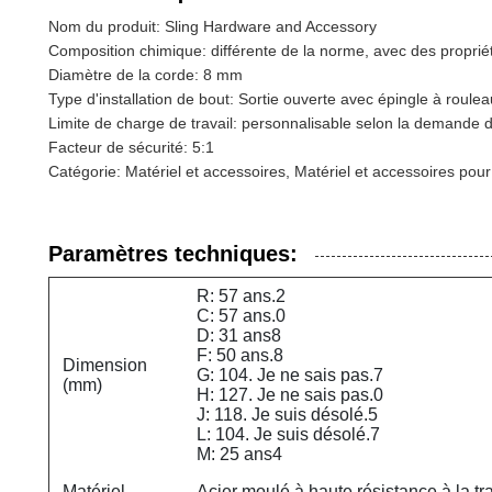
Nom du produit: Sling Hardware and Accessory
Composition chimique: différente de la norme, avec des propr
Diamètre de la corde: 8 mm
Type d'installation de bout: Sortie ouverte avec épingle à roule
Limite de charge de travail: personnalisable selon la demande d
Facteur de sécurité: 5:1
Catégorie: Matériel et accessoires, Matériel et accessoires pour 
Paramètres techniques:
R: 57 ans.2
C: 57 ans.0
D: 31 ans8
F: 50 ans.8
Dimension
G: 104. Je ne sais pas.7
(mm)
H: 127. Je ne sais pas.0
J: 118. Je suis désolé.5
L: 104. Je suis désolé.7
M: 25 ans4
Matériel
Acier moulé à haute résistance à la tra