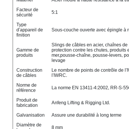
Facteur de
5:1
sécurité
Type
d'appareil de
Sous-couche ouverte avec épingle à r
finition
Slings de câbles en acier, chaînes de 
Gamme de
protection contre les chutes, produits
produits
mer,pousse-chaîne, pousse-levers, pou
levage
Construction
Le nombre de points de contrôle de l'
de câbles
l'IWRC.
Norme de
La norme EN 13411-4:2002, RR-S-550D
référence
Produit de
Anfeng Lifting & Rigging Ltd.
fabrication
Galvanisation
Assure une durabilité à long terme
Diamètre de
8 mm