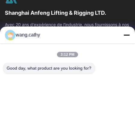
Shanghai Anfeng Lifting & Rigging LTD.
Avec 20 ans d'expérience de l'industrie, nous fournissons à nos
clients les produits de la meilleure qualité de levage et de
wang.cathy
calage et les...
Liens Rapides
3:12 PM
Maison
Produits
Vidéos
Au Sujet De Nous
Good day, what product are you looking for?
Visite D'usine
Contrôle De Qualité
Contactez-Nous
Nouvelles
Cas
Nous Contacter
0086-21-13802941278
0086-21-61766112
info@anfeng-chain.com