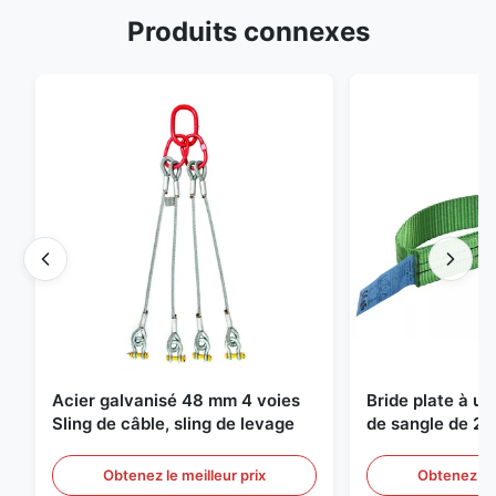
Produits connexes
Acier galvanisé 48 mm 4 voies
Bride plate à u
Sling de câble, sling de levage
de sangle de 2 
de levage sans f
Obtenez le meilleur prix
Obtenez le 