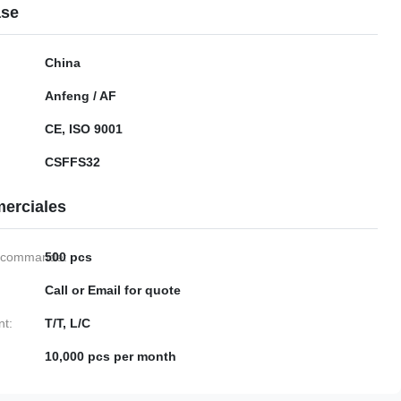
ase
China
Anfeng / AF
CE, ISO 9001
CSFFS32
erciales
e commande:
500 pcs
Call or Email for quote
nt:
T/T, L/C
10,000 pcs per month