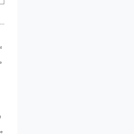
t
e
t
de