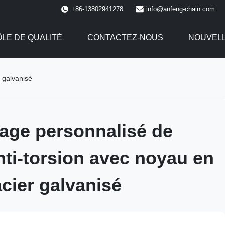
+86-13802941278
info@anfeng-chain.com
LE DE QUALITÉ
CONTACTEZ-NOUS
NOUVEL
 galvanisé
age personnalisé de
nti-torsion avec noyau en
acier galvanisé