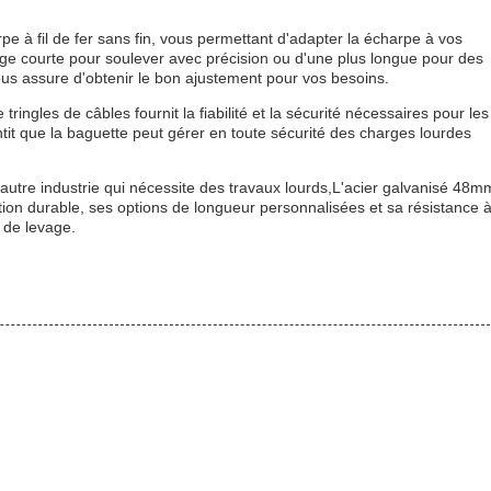
e à fil de fer sans fin, vous permettant d'adapter la écharpe à vos
ge courte pour soulever avec précision ou d'une plus longue pour des
ous assure d'obtenir le bon ajustement pour vos besoins.
ingles de câbles fournit la fiabilité et la sécurité nécessaires pour les
ntit que la baguette peut gérer en toute sécurité des charges lourdes
e autre industrie qui nécessite des travaux lourds,L'acier galvanisé 48m
ction durable, ses options de longueur personnalisées et sa résistance 
n de levage.