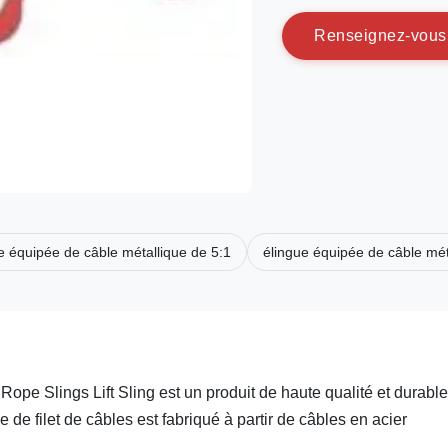
R
e
n
s
e
i
g
n
e
z
-
v
o
u
s
e équipée de câble métallique de 5:1
élingue équipée de câble mé
ope Slings Lift Sling est un produit de haute qualité et durable
e filet de câbles est fabriqué à partir de câbles en acier