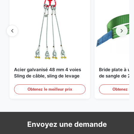
Acier galvanisé 48 mm 4 voies
Bride plate à u
Sling de câble, sling de levage
de sangle de 2 
de levage sans f
Obtenez le meilleur prix
Obtenez le 
Envoyez une demande