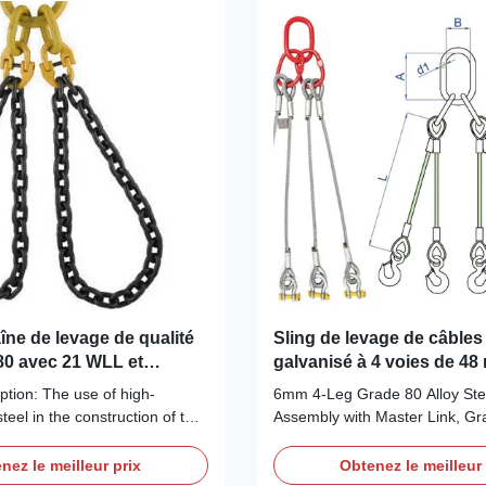
îne de levage de qualité
Sling de levage de câbles
 80 avec 21 WLL et
galvanisé à 4 voies de 4
rsonnalisables
ption: The use of high-
6mm 4-Leg Grade 80 Alloy Stee
steel in the construction of this
Assembly with Master Link, G
ing ensures that it is strong
Adjusters - for Heavy-Duty Ove
le even the heaviest loads.
Product Overview Here's a pro
nez le meilleur prix
Obtenez le meilleur 
hain used in this sling is
rewrite of your text: Our Grad