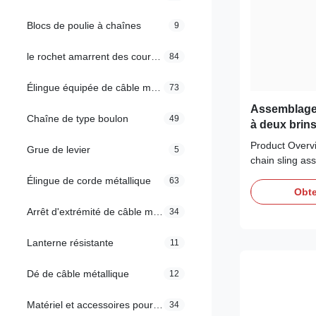
Blocs de poulie à chaînes
9
le rochet amarrent des courroies
84
Élingue équipée de câble métallique
73
Assemblages
Chaîne de type boulon
49
à deux brins
levage robu
Product Overv
Grue de levier
5
chain sling as
large Master L
Élingue de corde métallique
63
Clevis Grab Ho
Obte
joined with a 
Arrêt d'extrémité de câble métallique
34
Self-Locking Ho
chain leg. Our
Lanterne résistante
11
Dé de câble métallique
12
Matériel et accessoires pour les écharpes
34