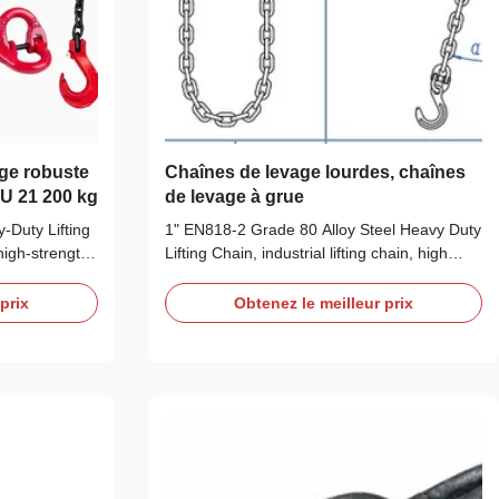
age robuste
Chaînes de levage lourdes, chaînes
MU 21 200 kg
de levage à grue
-Duty Lifting
1" EN818-2 Grade 80 Alloy Steel Heavy Duty
high-strength,
Lifting Chain, industrial lifting chain, high
gned for
strength, for overhead lifting applications
ing, and
Grade 80 Lifting Chain Product Overview We
prix
Obtenez le meilleur prix
 Working Load
are supplying Grade 80 lifting chains which
 kg to 31,500
are complied with EN818-2 requirements.
ction, ...
They are available in chain diameter ...