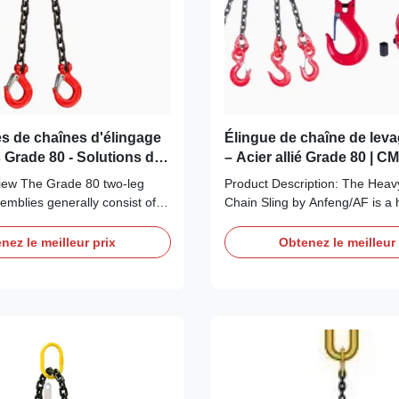
 de chaînes d'élingage
Élingue de chaîne de lev
 Grade 80 - Solutions de
– Acier allié Grade 80 | C
stes
iew The Grade 80 two-leg
Product Description: The Heavy
semblies generally consist of a
Chain Sling by Anfeng/AF is a 
ink at top with a shortening
Grade 80 alloy steel sling desi
ok for leg length adjustment
overhead lifting, industrial rigg
nez le meilleur prix
Obtenez le meilleur 
Chain Connector, and a Clevis
extreme load handling. With a
ok fitted to the bottom of the
Limit (WLL) ranging from 1,120
 Grade 80 chains and chain ...
kg, this sling is ideal for constru