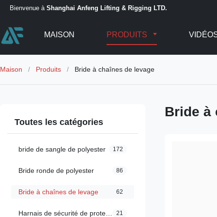
Bienvenue à
Shanghai Anfeng Lifting & Rigging LTD.
MAISON
PRODUITS
VIDÉO
Maison
/
Produits
/
Bride à chaînes de levage
Bride à
Toutes les catégories
bride de sangle de polyester
172
Bride ronde de polyester
86
Bride à chaînes de levage
62
Harnais de sécurité de protection de chute
21