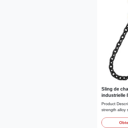
Sling de cha
industrielle
services pe
Product Descri
strength alloy 
lifting chain sl
enough to hand
Obte
The Grade 80 c