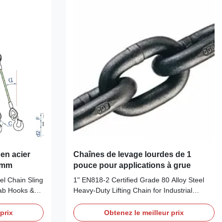
 en acier
Chaînes de levage lourdes de 1
8 mm
pouce pour applications à grue
l Chain Sling
1" EN818-2 Certified Grade 80 Alloy Steel
rab Hooks &
Heavy-Duty Lifting Chain for Industrial
rhead Lifting
Overhead Applications Product Overview
fessional
Here's a revised version of your text: We
prix
Obtenez le meilleur prix
e 80 Four-Leg
specialize in providing EN818-2 compliant