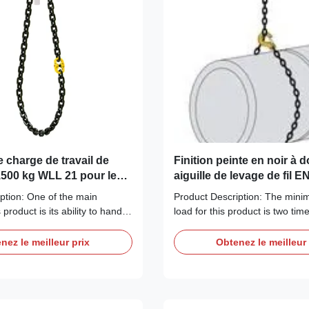
e charge de travail de
Finition peinte en noir à 
1500 kg WLL 21 pour les
aiguille de levage de fil E
e levage de charges
Résultats garantis standa
ption: One of the main
Product Description: The mini
 product is its ability to handle
load for this product is two tim
ur Lifting Chain Sling has a
load limit, ensuring that it can
Limit (WLL) of 21,200 Kg,
the heaviest loads with ease. 
nez le meilleur prix
Obtenez le meilleur 
suitable for lifting large and
load limit ranges from 1120kg 
 This product is also designed
making it suitable for a wide ran
mum safety during lifting ...
tasks. The length of the Lifting .