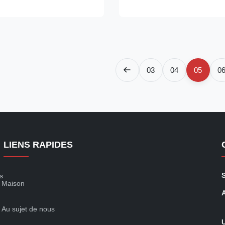
excellent strength and
Chain Sling Systems feature a 
ng it ideal for heavy-duty ...
comprising a top-mounted maste
03
04
05
0
LIENS RAPIDES
s
Maison
Au sujet de nous