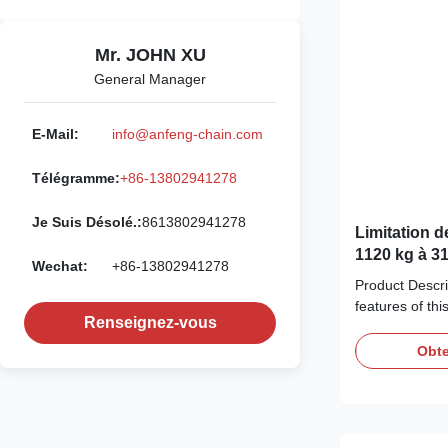
Mr. JOHN XU
General Manager
E-Mail:
info@anfeng-chain.com
Télégramme:
+86-13802941278
Je Suis Désolé.:
8613802941278
Limitation d
1120 kg à 3
Wechat:
+86-13802941278
solutions d
Product Descri
lourdes
features of this
Renseignez-vous
heavy loads. O
Working Load 
Obte
which makes it 
heavy objects.
to provide maxi