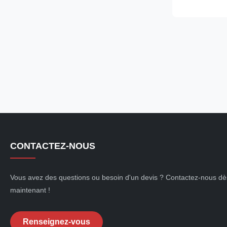
known for its 
durability, maki
CONTACTEZ-NOUS
Vous avez des questions ou besoin d'un devis ? Contactez-nous dè
maintenant !
Renseignez-vous