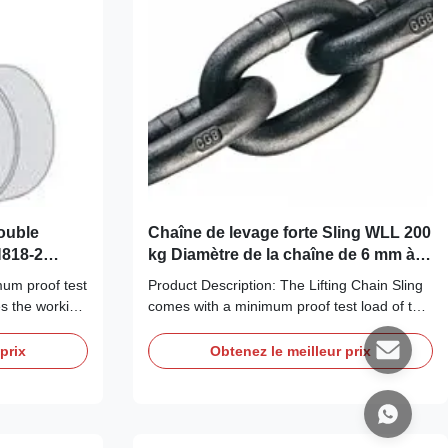
double
Chaîne de levage forte Sling WLL 200
N818-2
kg Diamètre de la chaîne de 6 mm à
rd
32 mm Charge minimale d'essai de
mum proof test
Product Description: The Lifting Chain Sling
preuve 2 fois la charge de travail
es the working
comes with a minimum proof test load of two
limite
 handle even
times the working load limit, which means it
The working
can handle weights of 1120kg to 31500kg,
prix
Obtenez le meilleur prix
to 31500kg,
making it a reliable and robust product. The
ge of lifting
black painted finish not only adds to its
..
aesthetic value but also provides ...